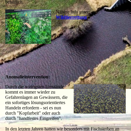
behilflich.
Nähere Info unter:
Wildtierrettung
Anomalieintervention:
Durch die widrigsten Umstände
kommt es immer wieder zu
Gefahrenlagen an Gewässern, die
ein sofortiges lösungsorientiertes
Handeln erfordern - sei es nun
durch "Kopfarbeit" oder auch
durch "handfestes Eingreifen".
In den letzten Jahren hatten wir besonders mit Fischsterben an