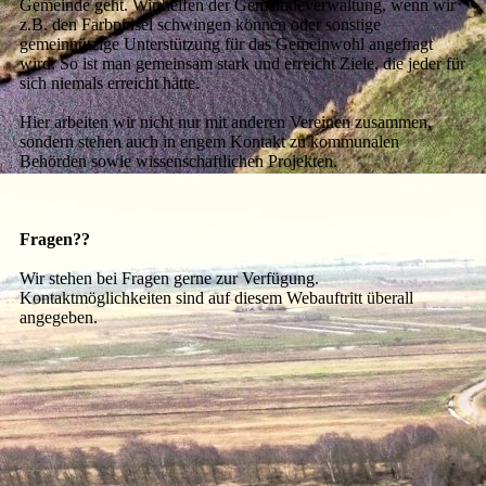
Gemeinde geht. Wir helfen der Gemeindeverwaltung, wenn wir
z.B. den Farbpinsel schwingen können oder sonstige
gemeinnützige Unterstützung für das Gemeinwohl angefragt
wird. So ist man gemeinsam stark und erreicht Ziele, die jeder für
sich niemals erreicht hätte.
Hier arbeiten wir nicht nur mit anderen Vereinen zusammen,
sondern stehen auch in engem Kontakt zu kommunalen
Behörden sowie wissenschaftlichen Projekten.
Fragen??
Wir stehen bei Fragen gerne zur Verfügung.
Kontaktmöglichkeiten sind auf diesem Webauftritt überall
angegeben.