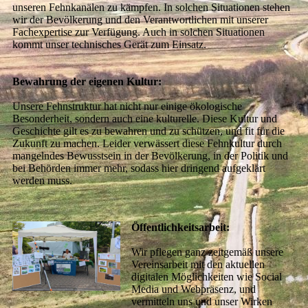
unseren Fehnkanälen zu kämpfen. In solchen Situationen stehen
wir der Bevölkerung und den Verantwortlichen mit unserer
Fachexpertise zur Verfügung. Auch in solchen Situationen
kommt unser technisches Gerät zum Einsatz.
Bewahrung der eigenen Kultur:
Unsere Fehnstruktur hat nicht nur einige ökologische
Besonderheit, sondern auch eine kulturelle. Diese Kultur und
Geschichte gilt es zu bewahren und zu schützen, und fit für die
Zukunft zu machen. Leider verwässert diese Fehnkultur durch
mangelndes Bewusstsein in der Bevölkerung, in der Politik und
bei Behörden immer mehr, sodass hier dringend aufgeklärt
werden muss.
Öffentlichkeitsarbeit:
Wir pflegen ganz zeitgemäß unsere
Vereinsarbeit mit den aktuellen
digitalen Möglichkeiten wie Social
Media und Webpräsenz, und
vermitteln uns und unser Wirken