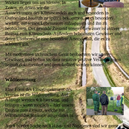
Wieken liegen uns am Herzen. In
Zeiten, an denen wir die
Auswirkungen des Klimawandels auch und besonders in
Ostfriesland hautnah zu spüren bekommen, ist es besonders
wichtig, auf seinen Lebensraum aufzupassen und ihn zu
beobachten. Der gesunde Zustand unserer Gewässer ist aktiver
Beitrag zum Klimaschutz. Außerdem beheimaten Gewässer und
deren Uferbereiche eine besondere Artenvielfalt, die es zu
schützen gilt.
Mit modernsten technischem Gerät beobachten wir unsere
Gewässer, und hoffen so, dass negative/positive Veränderungen
zeitnah dokumentiert und protokolliert werden können.
Wildtierrettung
Eine Form des Einsatzspektrums des
Vereins ist die Wildtierrettung. Auf
Anfrage werden wir hier tätig, und
bringen - wenn möglich - hier unsere
Drohne zum Einsatz, welche mit
Wärmebildtechnologie ausgestattet ist.
Auch bei der Suche nach Haus- und Nutztieren sind wir gerne