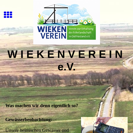
W I E K E N V E R E I N
e.V.
Was machen wir denn eigentlich so?
Gewässerbeobachtung:
Unsere heimischen Gewässer und