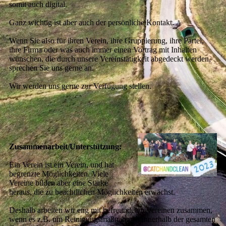
somit auch digital.
Ganz wichtig ist aber auch der persönliche Kontakt.
Wenn Sie also für ihren Verein, ihre Gruppierung, ihre Partei,
ihre Firma oder was auch immer einen Vortrag mit Inhalten
wünschen, die durch unsere Vereinstätigkeit abgedeckt werden,
sprechen Sie uns gerne an.
Wir werden uns gerne zur Verfügung stellen.
Zusammenarbeit/Unterstützung:
Ein Verein ist ein Verein, und hat
begrenzte Möglichkeiten. Viele
Vereine bilden aber eine Stärke
heraus, die zu beachtlichen Möglichkeiten erwächst.
Deshalb arbeiten wir eng mit befreundeten Vereinen zusammen,
wenn es z.B. um Reinigungsmaßnahmen innerhalb der gesamten